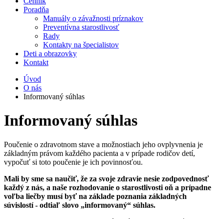
Cenník
Poradňa
Manuály o závažnosti príznakov
Preventívna starostlivosť
Rady
Kontakty na špecialistov
Deti a obrazovky
Kontakt
Úvod
O nás
Informovaný súhlas
Informovaný súhlas
Poučenie o zdravotnom stave a možnostiach jeho ovplyvnenia je
základným právom každého pacienta a v prípade rodičov detí,
vypočuť si toto poučenie je ich povinnosťou.
Mali by sme sa naučiť, že za svoje zdravie nesie zodpovednosť
každý z nás, a naše rozhodovanie o starostlivosti oň a prípadne
voľba liečby musí byť na základe poznania základných
súvislostí - odtiaľ slovo „informovaný“ súhlas.