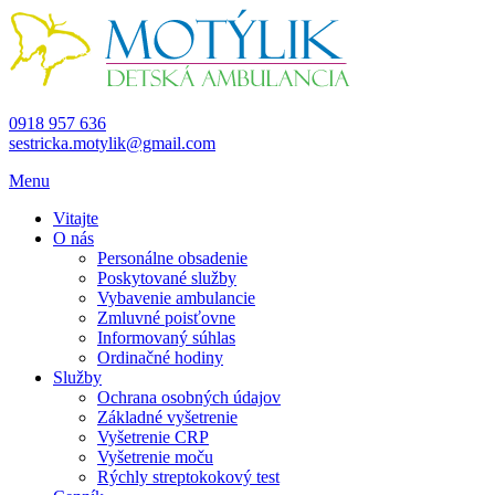
0918 957 636
sestricka.motylik@gmail.com
Menu
Vitajte
O nás
Personálne obsadenie
Poskytované služby
Vybavenie ambulancie
Zmluvné poisťovne
Informovaný súhlas
Ordinačné hodiny
Služby
Ochrana osobných údajov
Základné vyšetrenie
Vyšetrenie CRP
Vyšetrenie moču
Rýchly streptokokový test