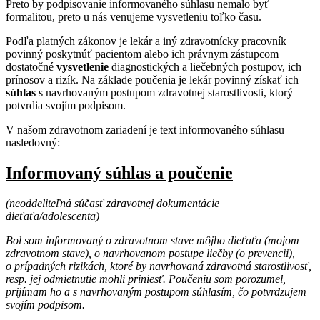
Preto by podpisovanie informovaného súhlasu nemalo byť
formalitou, preto u nás venujeme vysvetleniu toľko času.
Podľa platných zákonov je lekár a iný zdravotnícky pracovník
povinný poskytnúť pacientom alebo ich právnym zástupcom
dostatočné
vysvetlenie
diagnostických a liečebných postupov, ich
prínosov a rizík. Na základe poučenia je lekár povinný získať ich
súhlas
s navrhovaným postupom zdravotnej starostlivosti, ktorý
potvrdia svojím podpisom.
V našom zdravotnom zariadení je text informovaného súhlasu
nasledovný:
Informovaný súhlas a poučenie
(neoddeliteľná súčasť zdravotnej dokumentácie
dieťaťa/adolescenta)
Bol som informovaný o zdravotnom stave môjho dieťaťa (mojom
zdravotnom stave), o navrhovanom postupe liečby (o prevencii),
o prípadných rizikách, ktoré by navrhovaná zdravotná starostlivosť,
resp. jej odmietnutie mohli priniesť. Poučeniu som porozumel,
prijímam ho a s navrhovaným postupom súhlasím, čo potvrdzujem
svojím podpisom.