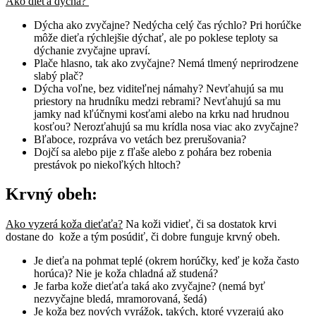
Ako dieťa dýcha?
Dýcha ako zvyčajne? Nedýcha celý čas rýchlo? Pri horúčke
môže dieťa rýchlejšie dýchať, ale po poklese teploty sa
dýchanie zvyčajne upraví.
Plače hlasno, tak ako zvyčajne? Nemá tlmený neprirodzene
slabý plač?
Dýcha voľne, bez viditeľnej námahy? Nevťahujú sa mu
priestory na hrudníku medzi rebrami? Nevťahujú sa mu
jamky nad kľúčnymi kosťami alebo na krku nad hrudnou
kosťou? Nerozťahujú sa mu krídla nosa viac ako zvyčajne?
Bľaboce, rozpráva vo vetách bez prerušovania?
Dojčí sa alebo pije z fľaše alebo z pohára bez robenia
prestávok po niekoľkých hltoch?
Krvný obeh:
Ako vyzerá koža dieťaťa?
Na koži vidieť, či sa dostatok krvi
dostane do kože a tým posúdiť, či dobre funguje krvný obeh.
Je dieťa na pohmat teplé (okrem horúčky, keď je koža často
horúca)? Nie je koža chladná až studená?
Je farba kože dieťaťa taká ako zvyčajne? (nemá byť
nezvyčajne bledá, mramorovaná, šedá)
Je koža bez nových vyrážok, takých, ktoré vyzerajú ako