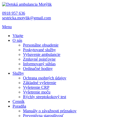
0918 957 636
sestricka.motylik@gmail.com
Menu
Vitajte
O nás
Personálne obsadenie
Poskytované služby
Vybavenie ambulancie
Zmluvné poisťovne
Informovaný súhlas
Ordinačné hodiny
Služby
Ochrana osobných údajov
Základné vyšetrenie
Vyšetrenie CRP
Vyšetrenie moču
Rýchly streptokokový test
Cenník
Poradňa
Manuály o závažnosti príznakov
Preventívna starostlivosť