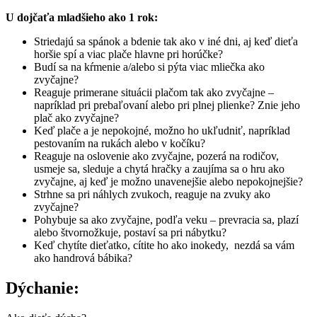
U dojčaťa mladšieho ako 1 rok:
Striedajú sa spánok a bdenie tak ako v iné dni, aj keď dieťa
horšie spí a viac plače hlavne pri horúčke?
Budí sa na kŕmenie a/alebo si pýta viac mliečka ako
zvyčajne?
Reaguje primerane situácii plačom tak ako zvyčajne –
napríklad pri prebaľovaní alebo pri plnej plienke? Znie jeho
plač ako zvyčajne?
Keď plače a je nepokojné, možno ho ukľudniť, napríklad
pestovaním na rukách alebo v kočíku?
Reaguje na oslovenie ako zvyčajne, pozerá na rodičov,
usmeje sa, sleduje a chytá hračky a zaujíma sa o hru ako
zvyčajne, aj keď je možno unavenejšie alebo nepokojnejšie?
Strhne sa pri náhlych zvukoch, reaguje na zvuky ako
zvyčajne?
Pohybuje sa ako zvyčajne, podľa veku – prevracia sa, plazí
alebo štvornožkuje, postaví sa pri nábytku?
Keď chytíte dieťatko, cítite ho ako inokedy, nezdá sa vám
ako handrová bábika?
Dýchanie
: