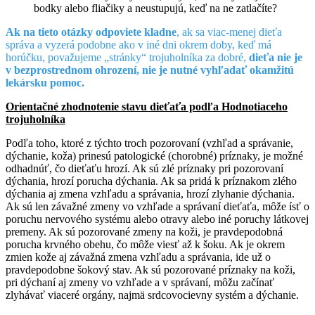
bodky alebo fliačiky a neustupujú, keď na ne zatlačíte?
Ak na tieto otázky odpoviete kladne
, ak sa viac-menej dieťa
správa a vyzerá podobne ako v iné dni okrem doby, keď má
horúčku, považujeme „stránky“ trojuholníka za dobré,
dieťa nie je
v bezprostrednom ohrození, nie je nutné vyhľadať okamžitú
lekársku pomoc.
Orientačné zhodnotenie stavu dieťaťa podľa Hodnotiaceho
trojuholníka
Podľa toho, ktoré z týchto troch pozorovaní (vzhľad a správanie,
dýchanie, koža) prinesú patologické (chorobné) príznaky, je možné
odhadnúť, čo dieťaťu hrozí. Ak sú zlé príznaky pri pozorovaní
dýchania, hrozí porucha dýchania. Ak sa pridá k príznakom zlého
dýchania aj zmena vzhľadu a správania, hrozí zlyhanie dýchania.
Ak sú len závažné zmeny vo vzhľade a správaní dieťaťa, môže ísť o
poruchu nervového systému alebo otravy alebo iné poruchy látkovej
premeny. Ak sú pozorované zmeny na koži, je pravdepodobná
porucha krvného obehu, čo môže viesť až k šoku. Ak je okrem
zmien kože aj závažná zmena vzhľadu a správania, ide už o
pravdepodobne šokový stav. Ak sú pozorované príznaky na koži,
pri dýchaní aj zmeny vo vzhľade a v správaní, môžu začínať
zlyhávať viaceré orgány, najmä srdcovocievny systém a dýchanie.