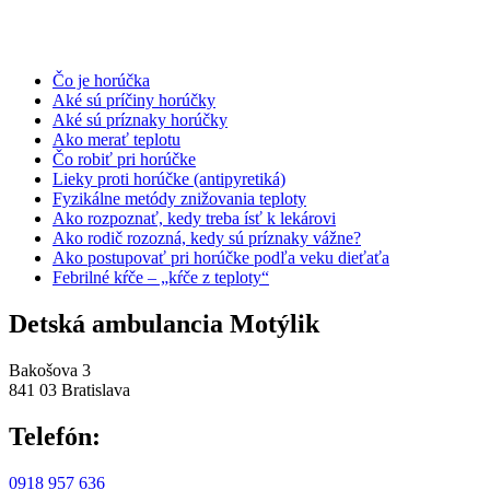
Čo je horúčka
Aké sú príčiny horúčky
Aké sú príznaky horúčky
Ako merať teplotu
Čo robiť pri horúčke
Lieky proti horúčke (antipyretiká)
Fyzikálne metódy znižovania teploty
Ako rozpoznať, kedy treba ísť k lekárovi
Ako rodič rozozná, kedy sú príznaky vážne?
Ako postupovať pri horúčke podľa veku dieťaťa
Febrilné kŕče – „kŕče z teploty“
Detská ambulancia Motýlik
Bakošova 3
841 03 Bratislava
Telefón:
0918 957 636