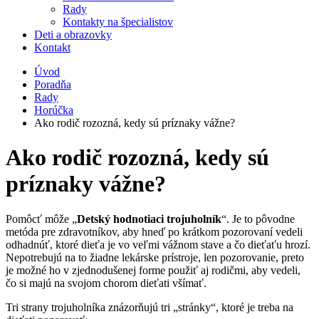
Rady
Kontakty na špecialistov
Deti a obrazovky
Kontakt
Úvod
Poradňa
Rady
Horúčka
Ako rodič rozozná, kedy sú príznaky vážne?
Ako rodič rozozná, kedy sú
príznaky vážne?
Pomôcť môže „
Detský hodnotiaci trojuholník
“. Je to pôvodne
metóda pre zdravotníkov, aby hneď po krátkom pozorovaní vedeli
odhadnúť, ktoré dieťa je vo veľmi vážnom stave a čo dieťaťu hrozí.
Nepotrebujú na to žiadne lekárske prístroje, len pozorovanie, preto
je možné ho v zjednodušenej forme použiť aj rodičmi, aby vedeli,
čo si majú na svojom chorom dieťati všímať.
Tri strany trojuholníka znázorňujú tri „stránky“, ktoré je treba na