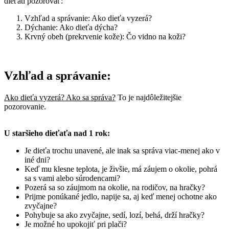
dieťati pozorovať:
Vzhľad a správanie: Ako dieťa vyzerá?
Dýchanie: Ako dieťa dýcha?
Krvný obeh (prekrvenie kože): Čo vidno na koži?
Vzhľad a správanie:
Ako dieťa vyzerá? Ako sa správa?
To je najdôležitejšie
pozorovanie.
U staršieho dieťaťa nad 1 rok:
Je dieťa trochu unavené, ale inak sa správa viac-menej ako v
iné dni?
Keď mu klesne teplota, je živšie, má záujem o okolie, pohrá
sa s vami alebo súrodencami?
Pozerá sa so záujmom na okolie, na rodičov, na hračky?
Prijme ponúkané jedlo, napije sa, aj keď menej ochotne ako
zvyčajne?
Pohybuje sa ako zvyčajne, sedí, lozí, behá, drží hračky?
Je možné ho upokojiť pri plači?